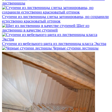
лиственницы
Ступени из лиственницы слегка затонированы, но сохранили
естественно красноватый оттенок
Щит из
лиственниц в качестве ступеней
Ступени из мебельного щита из лиственницы класса Экстра
Черные ступени лестницы