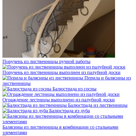
Поручень из лиственницы ручной работы
Поручень из лиственницы выполнен из палубной доски
Перила и балясины из
лиственницы
Балюстрада из сосны
Ограждение лестницы выполнено из палубной доски
Балюстрада из лиственницы
Балюстрада из дуба
Балясины из лиственницы в комбинации со стальными
элементами