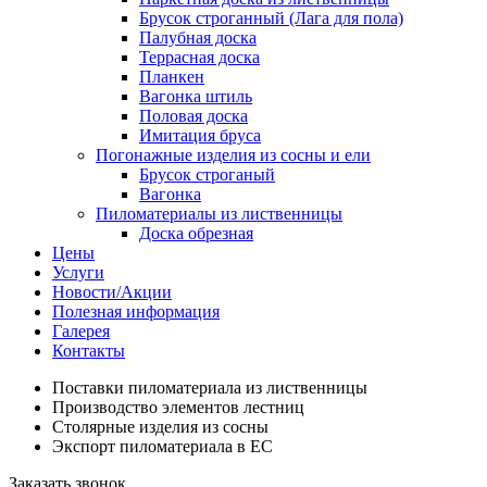
Брусок строганный (Лага для пола)
Палубная доска
Террасная доска
Планкен
Вагонка штиль
Половая доска
Имитация бруса
Погонажные изделия из сосны и ели
Брусок строганый
Вагонка
Пиломатериалы из лиственницы
Доска обрезная
Цены
Услуги
Новости/Акции
Полезная информация
Галерея
Контакты
Поставки пиломатериала из лиственницы
Производство элементов лестниц
Столярные изделия из сосны
Экспорт пиломатериала в ЕС
Заказать звонок