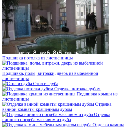
Подшивка потолка из лиственницы
Подшивка, полы, витражи, дверь из выбеленной
лиственницы
Стол из дуба
Отделка потолка дубом
Подшивка крыши из
лиственницы
Отделка
ванной комнаты крашенным дубом
Отделка
винного погреба массивом из дуба
Отделка камина