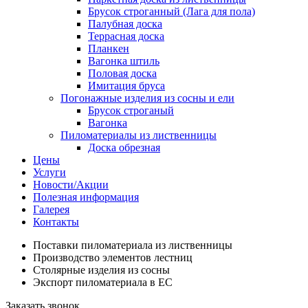
Брусок строганный (Лага для пола)
Палубная доска
Террасная доска
Планкен
Вагонка штиль
Половая доска
Имитация бруса
Погонажные изделия из сосны и ели
Брусок строганый
Вагонка
Пиломатериалы из лиственницы
Доска обрезная
Цены
Услуги
Новости/Акции
Полезная информация
Галерея
Контакты
Поставки пиломатериала из лиственницы
Производство элементов лестниц
Столярные изделия из сосны
Экспорт пиломатериала в ЕС
Заказать звонок