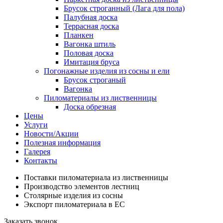
Брусок строганный (Лага для пола)
Палубная доска
Террасная доска
Планкен
Вагонка штиль
Половая доска
Имитация бруса
Погонажные изделия из сосны и ели
Брусок строганый
Вагонка
Пиломатериалы из лиственницы
Доска обрезная
Цены
Услуги
Новости/Акции
Полезная информация
Галерея
Контакты
Поставки пиломатериала из лиственницы
Производство элементов лестниц
Столярные изделия из сосны
Экспорт пиломатериала в ЕС
Заказать звонок