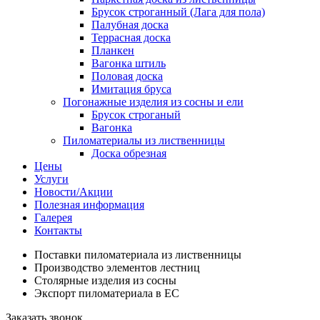
Брусок строганный (Лага для пола)
Палубная доска
Террасная доска
Планкен
Вагонка штиль
Половая доска
Имитация бруса
Погонажные изделия из сосны и ели
Брусок строганый
Вагонка
Пиломатериалы из лиственницы
Доска обрезная
Цены
Услуги
Новости/Акции
Полезная информация
Галерея
Контакты
Поставки пиломатериала из лиственницы
Производство элементов лестниц
Столярные изделия из сосны
Экспорт пиломатериала в ЕС
Заказать звонок