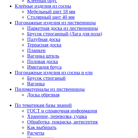
Клееный брус
Клеёные изделия из сосны
Мебельный щит 18 мм
Столярный щит 40 мм
Погонажные изделия из лиственницы
Паркетная доска из лиственницы
Брусок строганный (Лага для пола)
Палубная доска
Террасная доска
Планкен
Вагонка штиль
Половая доска
Имитация бруса
Погонажные изделия из сосны и ели
Брусок строганый
Вагонка
Пиломатериалы из лиственницы
Доска обрезная
По тематикам базы знаний
ГОСТ и справочная информация
Хранение, перевозка, сушка
Обработка, покраска, антисептик
Как выбирать
Расчеты