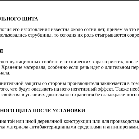
ЕЛЬНОГО ЩИТА
ия его изготовления известна около сотни лет, причем за это 
пользовались струбцины, то сегодня их роль отыгрываются совр
Я
х эксплуатационных свойств и технических характеристик, после
 Хранение материала, особенно если речь идет о длительном пер
иала.
нительной защиты со стороны производителя заключается в том,
того, что будут оказывать на него негативный эффект. Также нео
 свойства в условиях длительного хранения без лакокрасочного 
НОГО ЩИТА ПОСЛЕ УСТАНОВКИ
ния той или иной деревянной конструкции или для производств
тка материала антибактерицидными средствами и антипиренами, 