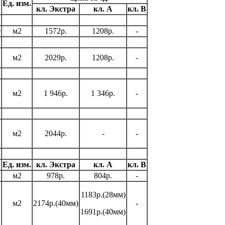
Ед. изм.
кл. Экстра
кл. А
кл. В
0
м2
1572р.
1208р.
-
м2
2029р.
1208р.
-
м2
1 946р.
1 346р.
-
м2
2044р.
-
-
Ед. изм.
кл. Экстра
кл. А
кл. B
м2
978р.
804р.
-
1183р.(28мм)
м2
2174р.(40мм)
-
1691р.(40мм)