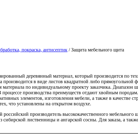
бработка, покраска, антисептик
/
Защита мебельного щита
ированный деревянный материал, который производится по техн
а производится в виде листов квадратной либо прямоугольной 
я материала по индивидуальному проекту заказчика. Диапазон 
 В процессе производства преимуществ отдают хвойным породам
ативных элементов, изготовления мебели, а также в качестве ст
тех, что установлены на открытом воздухе.
 российский производитель высококачественного мебельного щ
 сибирской лиственницы и ангарской сосны. Для заказа, а такж