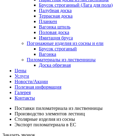
Брусок строганный (Лага для пола)
Палубная доска
Террасная доска
Планкен
Вагонка штиль
Половая доска
Имитация бруса
Погонажные изделия из сосны и ели
Брусок строганый
Вагонка
Пиломатериалы из лиственницы
Доска обрезная
Цены
Услуги
Новости/Акции
Полезная информация
Галерея
Контакты
Поставки пиломатериала из лиственницы
Производство элементов лестниц
Столярные изделия из сосны
Экспорт пиломатериала в ЕС
Заказать звонок