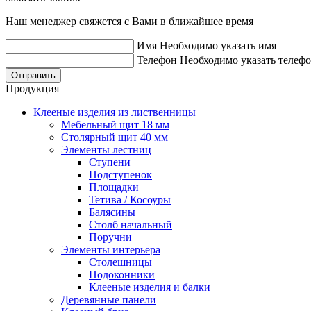
Наш менеджер свяжется с Вами в ближайшее время
Имя
Необходимо указать имя
Телефон
Необходимо указать телеф
Отправить
Продукция
Клееные изделия из лиственницы
Мебельный щит 18 мм
Столярный щит 40 мм
Элементы лестниц
Ступени
Подступенок
Площадки
Тетива / Косоуры
Балясины
Столб начальный
Поручни
Элементы интерьера
Столешницы
Подоконники
Клееные изделия и балки
Деревянные панели